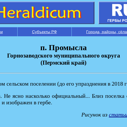
ии
Субъекты РФ
Города, районы, сёла
п. Промысла
Горнозаводского муниципального округа
(Пермский край)
м сельском поселении (до его упразднения в 2018 г
. Не ясно насколько официальный... Близ поселка
 и изображен в гербе.
Рисунок из
статьи