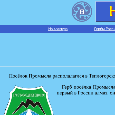
На главную
Гербы Росс
Посёлок Промысла располалаглся в Теплогорско
Герб посёлка Промысла
первый в России алмаз, он