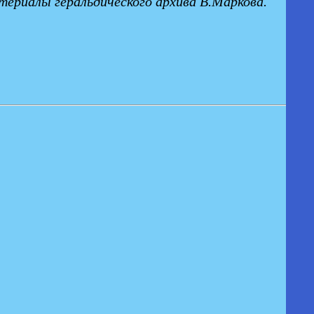
ериалы геральдического архива В.Маркова.