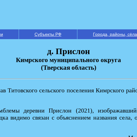
ии
Субъекты РФ
Города, районы, сёла
д. Прислон
Кимрского муниципального округа
(Тверская область)
тав Титовского сельского поселения Кимрского райо
мблемы деревни Прислон (2021), изображавший
ка видимо связан с объяснением названия села, о