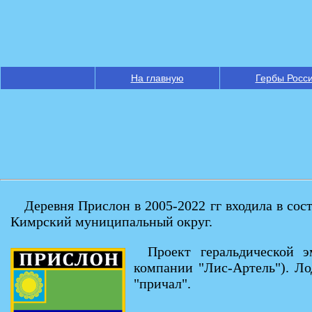
На главную
Гербы Росс
Деревня Прислон в 2005-2022 гг входила в сос
Кимрский муниципальный округ.
Проект геральдической э
компании "Лис-Артель"). Лод
"причал".