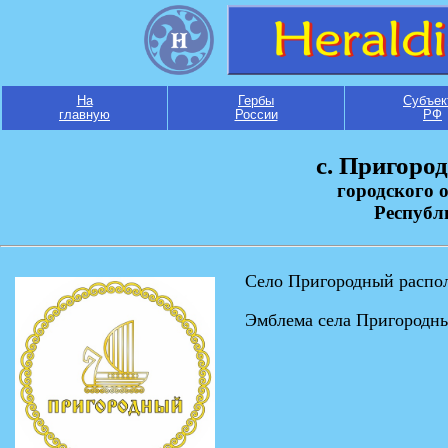
На
Гербы
Субъек
главную
России
РФ
с. Пригоро
городского 
Республ
Село Пригородный распол
Эмблема села Пригородн