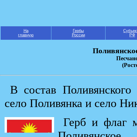
На
Гербы
Субъек
главную
России
РФ
Поливянское
Песчан
(Рост
В состав Поливянского 
село Поливянка и село Ни
Герб и флаг 
Поливянско