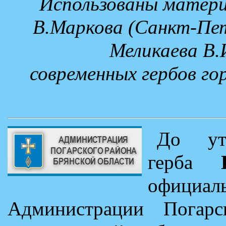
Использованы матери
В.Маркова (Санкт-Пете
Меликаева В.
современных гербов гор
До утв
герба
офиц
Администрации Погарс