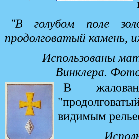
"В голубом поле зо
продолговатый камень, 
Использованы мат
Винклера. Фот
В жалован
"продолговат
видимым релье
Испол