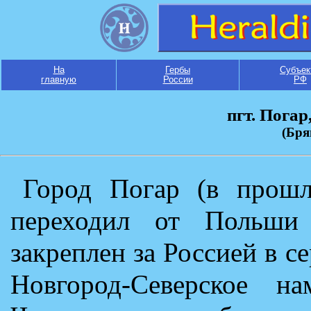
На
Гербы
Субъек
главную
России
РФ
пгт. Погар
(Бря
Город Погар (в прошл
переходил от Польши 
закреплен за Россией в с
Новгород-Северское на