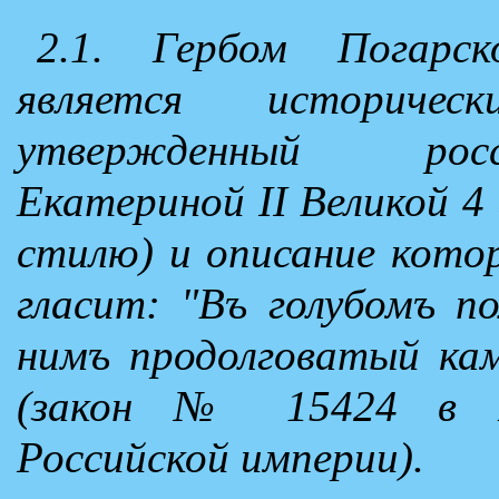
2.1. Гербом Погарск
является историче
утвержденный росс
Екатериной II Великой 4
стилю) и описание кото
гласит: "Въ голубомъ п
нимъ продолговатый кам
(закон № 15424 в П
Российской империи).