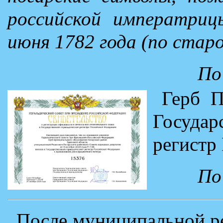
российской императриц
июня 1782 года (по стар
По
Герб П
Госуда
регистр
По
После муниципальной ре