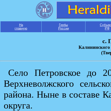
На
Гербы
Субъек
главную
России
РФ
с.
Калининского
(Тве
Село Петровское до 20
Верхневолжского сельск
района. Ныне в составе 
округа.