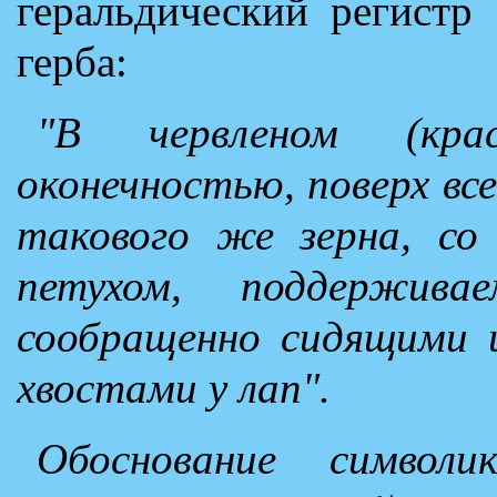
геральдический регист
герба:
"В червленом (кра
оконечностью, поверх все
такового же зерна, с
петухом, поддержива
сообращенно сидящими 
хвостами у лап".
Обоснование символи