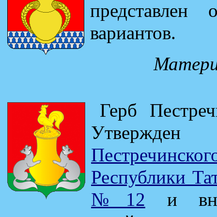
представлен 
вариантов.
Матери
Герб Пестреч
Утвержд
Пестречинско
Республики Тат
№12
и внес