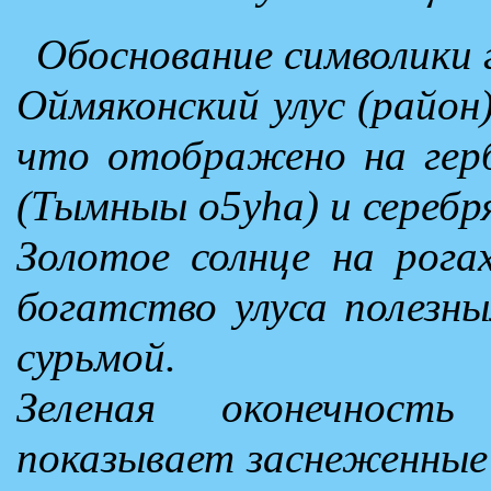
Обоснование символики 
Оймяконский улус (район)
что отображено на гер
(Тымныы о5уhа) и серебр
Золотое солнце на рог
богатство улуса полезн
сурьмой.
Зеленая оконечност
показывает заснеженные