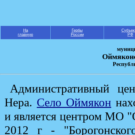
На
Гербы
Субъек
главную
России
РФ
муниц
Оймяконс
Республ
Административный цен
Нера.
Село Оймякон
нахо
и является центром МО 
2012 г - "Борогонского