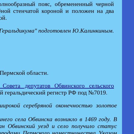
олнообразный пояс, обремененный черной
ёной стенчатой короной и положен на два
ой.
 "Геральдикума" подготовлен Ю.Калинкиным.
Пермской области.
Совета депутатов Обвинского сельского
ый геральдический регистр РФ под №7019.
 широкой серебряной оконечностью золотое
него села Обвинска возникло в 1469 году. В
ан Обвинский уезд и село получило статус
городами Пермского наместничества Указом