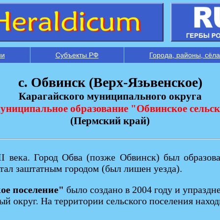
ии
Субъекты РФ
Города, районы, сёла
с. Обвинск (Верх-Язьвенское)
Карагайского муниципального округа
 муниципальное образование "Обвинское сельск
(Пермский край)
I века. Город Обва (позже Обвинск) был образова
тал заштатным городом (был лишен уезда).
ое поселение"
было создано в 2004 году и упраздн
й округ. На территории сельского поселения наход