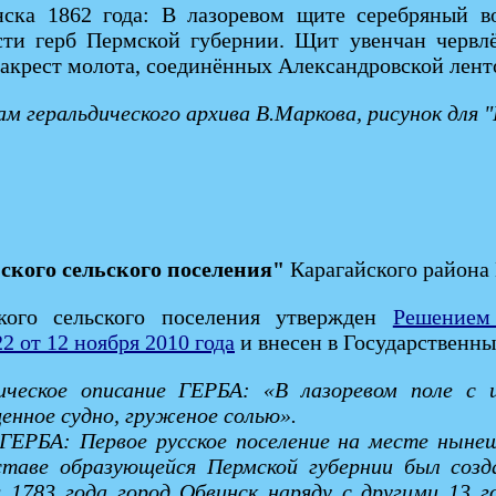
нска 1862 года: В лазоревом щите серебряный в
сти герб Пермской губернии. Щит увенчан червл
акрест молота, соединённых Александровской лент
м геральдического архива В.Маркова, рисунок для
ского сельского поселения"
Карагайского района 
кого сельского поселения утвержден
Решением 
2 от 12 ноября 2010 года
и внесен в Государственн
дическое описание ГЕРБА: «В лазоревом поле с
енное судно, груженое солью».
е ГЕРБА: Первое русское поселение на месте нынеш
ставе образующейся Пермской губернии был созд
я 1783 года город Обвинск наряду с другими 13 