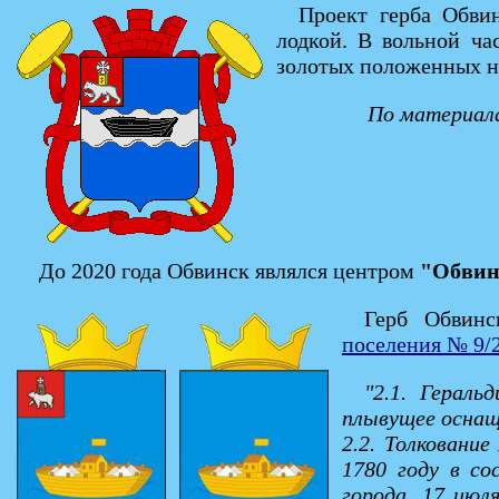
Проект герба Обви
лодкой. В вольной ча
золотых положенных н
По материала
До 2020 года Обвинск являлся центром
"Обвин
Герб Обвинс
поселения № 9/2
"2.1. Гераль
плывущее оснащ
2.2. Толковани
1780 году в со
города. 17 июл