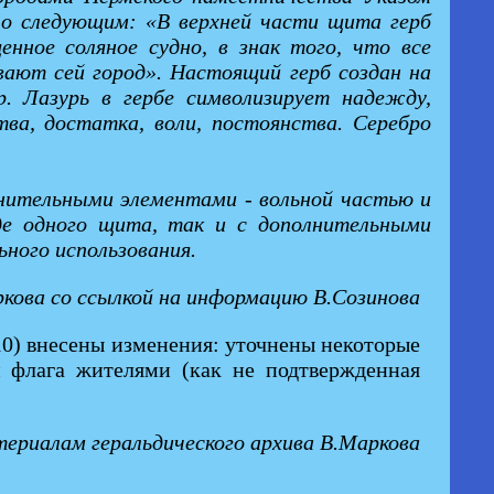
ло следующим: «В верхней части щита герб
нное соляное судно, в знак того, что все
ают сей город». Настоящий герб создан на
р. Лазурь в гербе символизирует надежду,
ва, достатка, воли, постоянства. Серебро
олнительными элементами - вольной частью и
иде одного щита, так и с дополнительными
ного использования.
ркова со ссылкой на информацию В.Созинова
10) внесены изменения: уточнены некоторые
и флага жителями (как не подтвержденная
ериалам геральдического архива В.Маркова