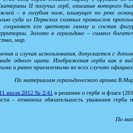
атерины II получил герб, описание которого бы
жней – в голубом поле, плывущее по реке оснаще
лью суда из Пермских соляных промыслов проплыв
и сохраняет его цветовую гамму и состав фигу
рритории. Золото в геральдике – символ богатст
ство, мир.
ачения и случая использования, допускается с доп
 виде одного щита. Изображения герба как в в
ыми и равно приемлемыми во всех случаях официаль
По материалам геральдического архива В.Ма
11 июля 2012 № 2/41
в решение о гербе и флаге (20
ости - отменена обязательность уважения герба 
По мат