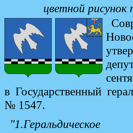
цветной рисунок
Со
Ново
утве
депу
сентя
в Государственный гера
№ 1547.
"1.Геральдичес