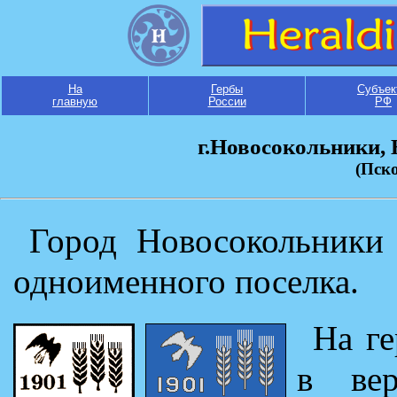
На
Гербы
Субъек
главную
России
РФ
г.Новосокольники,
(Пско
Город Новосокольники 
одноименного поселка.
На ге
в вер