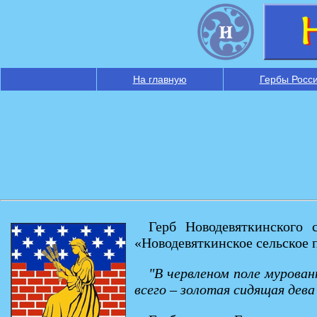
На главную
Гербы Росс
Герб Новодевяткинского 
«Новодевяткинское сельское п
"В червленом поле мурован
всего – золотая сидящая дев