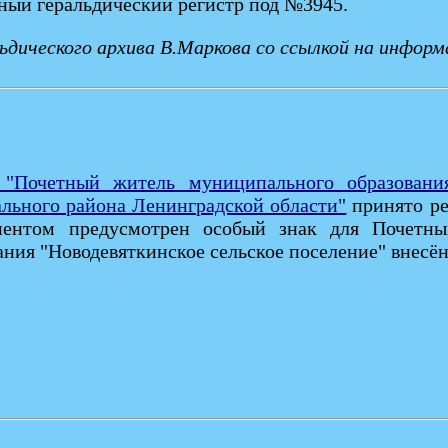
нный геральдический регистр под №3945.
дического архива В.Маркова cо ссылкой на информ
"Почетный житель муниципального образования 
льного района Ленинградской области"
принято ре
ментом предусмотрен особый знак для Почетн
ния "Новодевяткинское сельское поселение" внесён