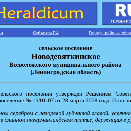
ии
Субъекты РФ
Города, районы, сёла
сельское поселение
Новодевяткинское
Всеволожского муниципального района
(Ленинградская область)
сельского поселения утвержден Решением Совет
оселение № 16/01-07 от 28 марта 2008 года. Описан
ном серебром с лазоревой зубчатой главой. усеян
а в длинном ингерманландском платье, держащая в р