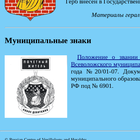
Герб внесен в Государстве
Материалы гераль
Муниципальные знаки
Положение о звании 
Всеволожского муниципа
года №20/01-07. Доку
муниципального образова
РФ под № 6901.
© Russian Centre of Vexillology and Heraldry