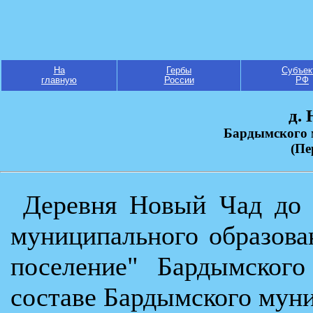
На
Гербы
Субъек
главную
России
РФ
д.
Бардымского 
(Пе
Деревня Новый Чад до 
муниципального образова
поселение" Бардымского
составе Бардымского муни