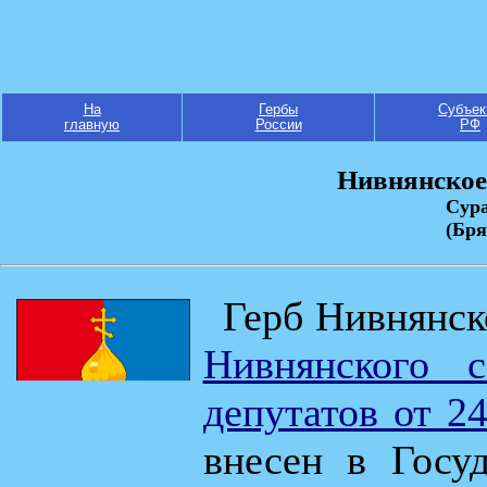
На
Гербы
Субъек
главную
России
РФ
Нивнянское 
Сура
(Бря
Герб Нивнянс
Нивнянского с
депутатов от 2
внесен в Госу