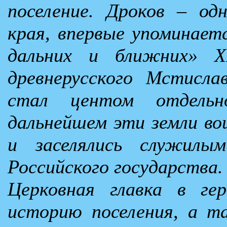
поселение. Дроков – од
края, впервые упоминаетс
дальних и ближних» X
древнерусского Мстисла
стал центом отдельн
дальнейшем эти земли во
и заселялись служилы
Российского государства.
Церковная главка в ге
историю поселения, а т