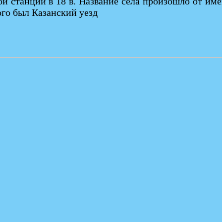
й станции в 18 в. Название села произошло от име
ого был Казанский уезд