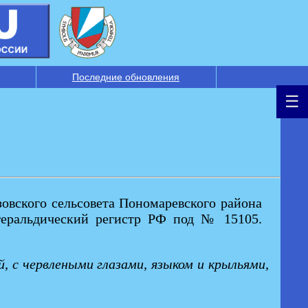
Последние обновления
зовского сельсовета Пономаревского района
геральдический регистр РФ под № 15105.
й, с червлеными глазами, языком и крыльями,