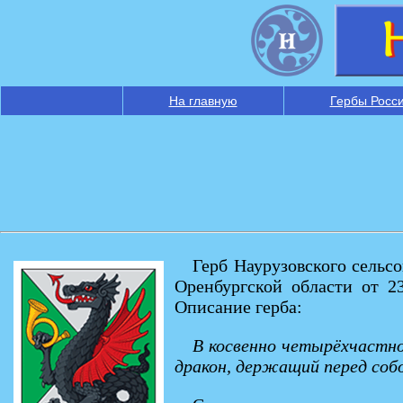
На главную
Гербы Росс
Герб Наурузовского сельс
Оренбургской области от 2
Описание герба:
В косвенно четырёхчастном
дракон, держащий перед соб