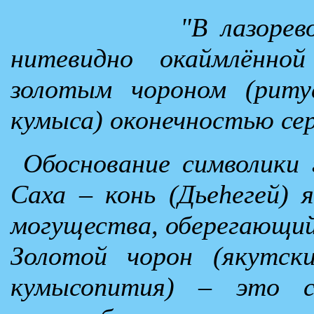
"В лазорев
нитевидно окаймлённо
золотым чороном (риту
кумыса) оконечностью се
Обоснование символики 
Саха – конь (Дьеhегей) 
могущества, оберегающий
Золотой чорон (якутск
кумысопития) – это с