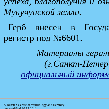
успеха, благополучия и о
Мукучунской земли.
Герб внесен в Госуда
регистр под №6601.
Материалы гераль
(г.Санкт-Петер
официальный информа
© Russian Centre of Vexillology and Heraldry
last modified 20.12.2011