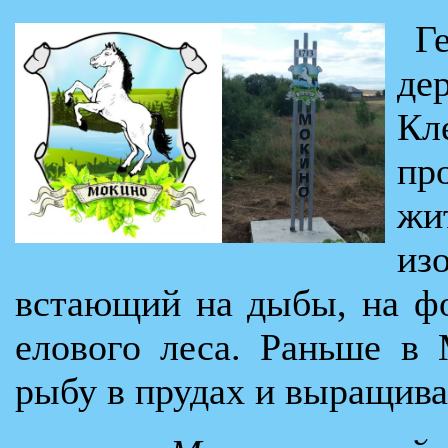
Г
де
Кл
пр
жи
из
встающий на дыбы, на фо
елового леса. Раньше в
рыбу в прудах и выращива