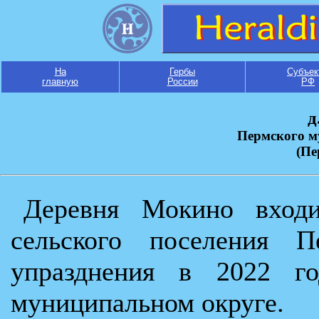
На
Гербы
Субъек
главную
России
РФ
д
Пермского м
(Пе
Деревня Мокино входи
сельского поселения П
упразднения в 2022 г
муниципальном округе.