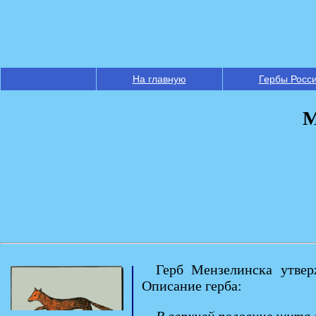
На главную
Гербы Росс
М
Герб Мензелинска утвер
Описание герба: