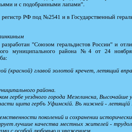
льями и с подобранными лапами".
й регистр РФ под №2541 и в Государственный герал
алинкиным
азработан "Союзом геральдистов России" и отлича
кого муниципального района №4 от 24 ноября 
ба:
еной (красной) главой золотой кречет, летящий вп
униципального района.
ком гербе уездного города Мезелинcка, Высочайше 
 части щита гербъ Уфимскiй. Въ нижней - летящiй 
еемственности поколений и сохранении исторически
зирует лучшие качества местных жителей - трудол
ками с особой любовью и уважением.