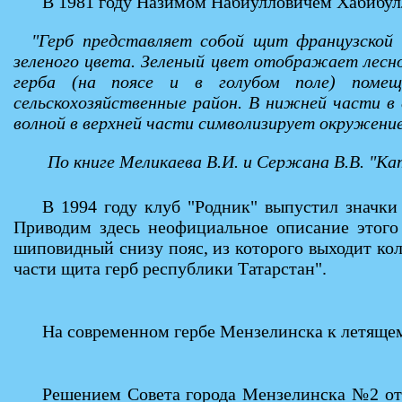
В 1981 году Назимом Набиулловичем Хабибул
"Герб представляет собой щит французской 
зеленого цвета. Зеленый цвет отображает лесно
герба (на поясе и в голубом поле) помещ
сельскохозяйственные район. В нижней части в 
волной в верхней части символизирует окружен
По книге Меликаева В.И. и Сержана В.В. "Ка
В 1994 году клуб "Родник" выпустил значки 
Приводим здесь неофициальное описание этого
шиповидный снизу пояс, из которого выходит ко
части щита герб республики Татарстан".
На современном гербе Мензелинска к летящем
Решением Совета города Мензелинска №2 от 