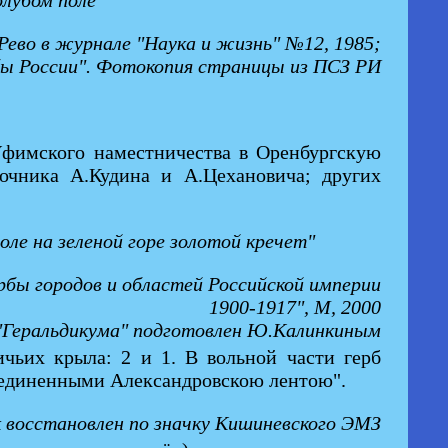
олубом поле"
ево в журнале "Наука и жизнь" №12, 1985;
бы России". Фотокопия страницы из ПСЗ РИ
Уфимского наместничества в Оренбургскую
очника А.Кудина и А.Цехановича; других
оле на зеленой горе золотой кречет"
рбы городов и областей Российской империи
1900-1917", М, 2000
 "Геральдикума" подготовлен Ю.Калинкиным
ичьих крыла: 2 и 1. В вольной части герб
оединенными Александровскою лентою".
к восстановлен по значку Кишиневского ЭМЗ