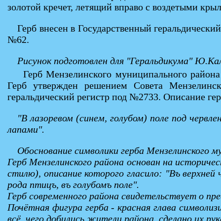
золотой кречет, летящий вправо с воздетыми кры
Герб внесен в Государственный геральдически
№62.
Рисунок подготовлен для "Геральдикума" Ю.К
Герб Мензелинского муниципального района р
Герб утвержден решением Совета Мензелинс
геральдический регистр под №2733. Описание гер
"В лазоревом (синем, голубом) поле под червл
лапами".
Обоснование символики герба Мензелинского м
Герб Мензелинского района основан на историчес
стилю), описание которого гласило: "Въ верхней
рода птицъ, въ голубомъ поле".
Герб современного района свидетельствует о пр
Почётная фигура герба - красная глава символи
всё, чего добились жители района, сделано их ру