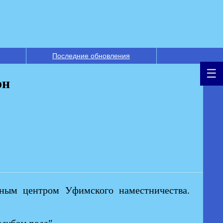
Последние обновления
он
дным центром Уфимского наместничества.