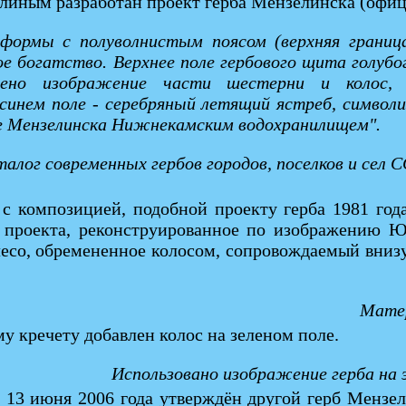
линым разработан проект герба Мензелинска (офиц
формы с полуволнистым поясом (верхняя граница
е богатство. Верхнее поле гербового щита голубог
ено изображение части шестерни и колос, в
синем поле - серебряный летящий ястреб, символи
ие Мензелинска Нижнекамским водохранилищем".
талог современных гербов городов, поселков и сел
с композицией, подобной проекту герба 1981 года
 проекта, реконструированное по изображению 
лесо, обремененное колосом, сопровождаемый внизу
Матер
у кречету добавлен колос на зеленом поле.
Использовано изображение герба на 
13 июня 2006 года утверждён другой герб Мензели