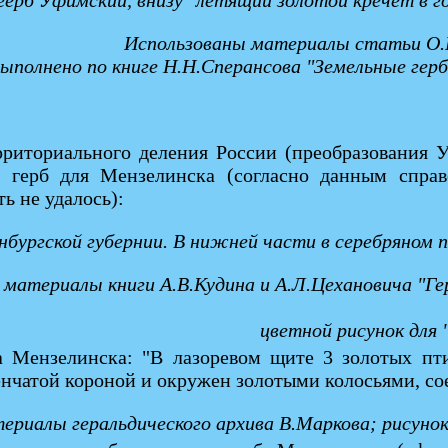
герб Уфимский, внизу "летящий золотой кречет в г
Использованы материалы статьи О.Р
выполнено по книге Н.Н.Сперансова "Земельные гер
рриториального деления России (преобразования 
й герб для Мензелинска (согласно данным справ
ь не удалось):
нбургской губернии. В нижней части в серебряном п
материалы книги А.В.Кудина и А.Л.Цехановича "Ге
цветной рисунок для
а Мензелинска: "В лазоревом щите 3 золотых пт
енчатой короной и окружен золотыми колосьями, с
ериалы геральдического архива В.Маркова; рисуно