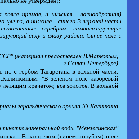
иально не утверждён):
 пояса прямая, а нижняя - волнообразная)
о цвета, а нижнее - синего.В верхней части
ыполненные серебром, символизирующие
зирующий силу и славу района. Синее поле с
 СССР" (материал предоставлен В.Марковым,
г.Санкт-Петербург)
, но с гербом Татарстана в вольной части.
Ю.Калинкиным: "В зеленом поле лазоревый
 летящим кречетом; все золотое. В вольной
иалы геральдического архива Ю.Калинкина
этикетке минеральной воды "Мензелинская"
нска: "В лазоревом (синем, голубом) поле