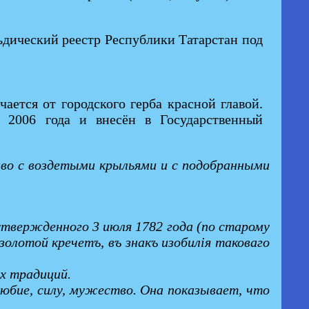
ьдический реестр Республики Татарстан под
ется от городского герба красной главой.
2006 года и внесён в Государственный
раво с воздетыми крыльями и с подобранными
утвержденного 3 июля 1782 года (по старому
золотой кречетъ, въ знакъ изобилiя таковаго
х традиций.
юбие, силу, мужество. Она показывает, что