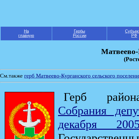
На
Гербы
Субъек
главную
России
РФ
Матвеево-
(Рост
См.также
герб Матвеево-Курганского сельского поселени
Герб райо
Собрания деп
декабря 200
Государственн