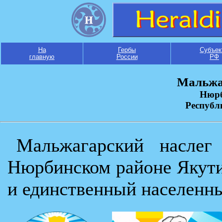
На
Гербы
Субъек
главную
России
РФ
Мальжа
Нюрб
Республ
Мальжагарский наслег
Нюрбинском районе Якут
и единственный населенн