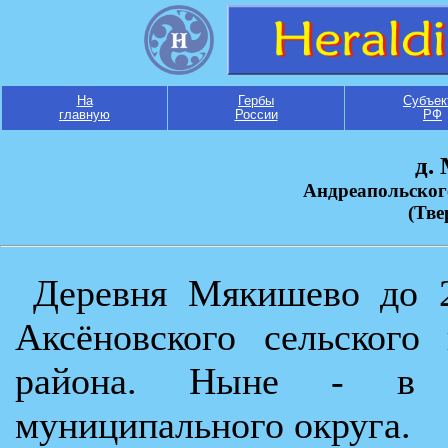
На
Гербы
Субъек
главную
России
РФ
д.
Андреапольског
(Тве
Деревня Мякишево до 2
Аксёновского сельского
района. Ныне - в со
муниципального округа.