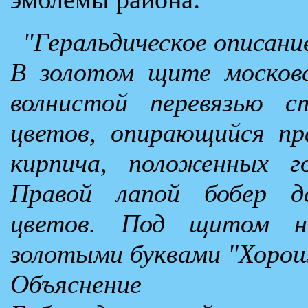
"Геральдическое описани
В золотом щите московс
волнистой перевязью с
цветов, опирающийся пр
кирпича, положенных г
Правой лапой бобер д
цветов. Под щитом н
золотыми буквами "Хорош
Объяснение