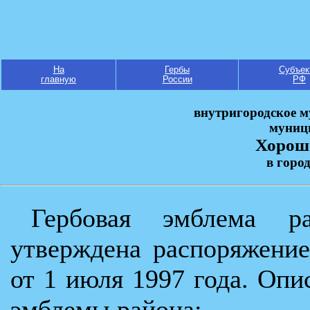
На
Гербы
Субъек
главную
России
РФ
внутригородское м
муниц
Хорош
в горо
Гербовая эмблема р
утверждена распоряжени
от 1 июля 1997 года. Опи
эмблемы района: