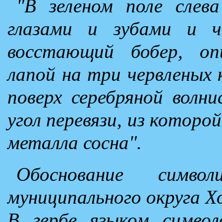
"В зеленом поле слев
глазами и зубами и 
восстающий бобер, оп
лапой на три червленых 
поверх серебряной волн
угол перевязи, из котор
металла сосна".
Обоснование символ
муниципального округа Х
В гербе языком симво