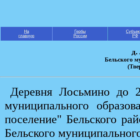
На
Гербы
Субъек
главную
России
РФ
д.
Бельского м
(Тве
Деревня Лосьмино до 2
муниципального образов
поселение" Бельского рай
Бельского муниципального