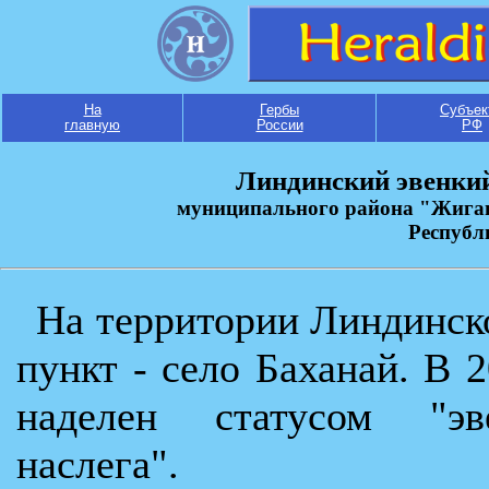
На
Гербы
Субъек
главную
России
РФ
Линдинский эвенки
муниципального района "Жига
Республ
На территории Линдинск
пункт - село Баханай. В 
наделен статусом "эве
наслега".