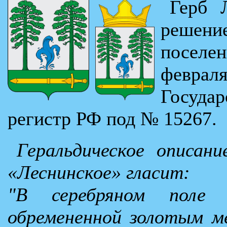
Герб 
решен
поселе
февраля
Госуда
регистр РФ под № 15267.
Геральдическое описани
«Леснинское» гласит:
"В серебряном поле 
обремененной золотым м