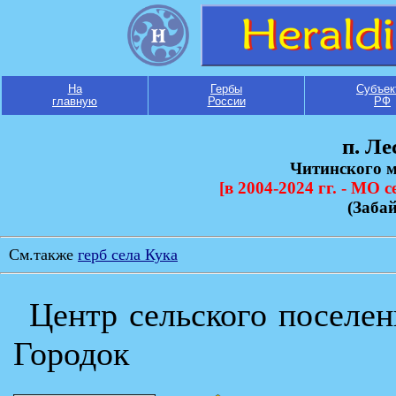
На
Гербы
Субъек
главную
России
РФ
п. Ле
Читинского 
[в 2004-2024 гг. - МО 
(Заба
См.также
герб села Кука
Центр сельского поселен
Городок