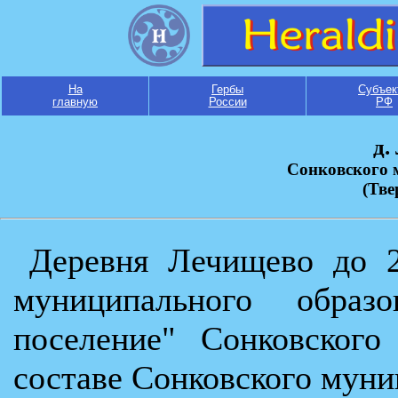
На
Гербы
Субъек
главную
России
РФ
д.
Сонковского 
(Тве
Деревня Лечищево до 2
муниципального образо
поселение" Сонковского
составе Сонковского муни