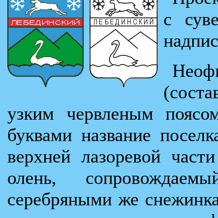
с сув
надпи
Нео
(сост
узким червленым поясом
буквами название поселк
верхней лазоревой част
олень, сопровождае
серебряными же снежинка