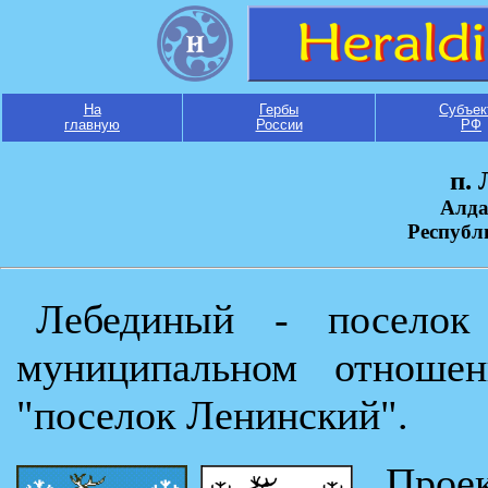
На
Гербы
Субъек
главную
России
РФ
п.
Алда
Республ
Лебединый - поселок
муниципальном отноше
"поселок Ленинский".
Проек