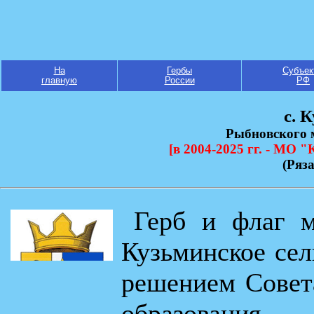
На
Гербы
Субъек
главную
России
РФ
с. 
Рыбновского 
[в 2004-2025 гг. - МО 
(Ряз
Герб и флаг м
Кузьминское сел
решением Совет
образования 