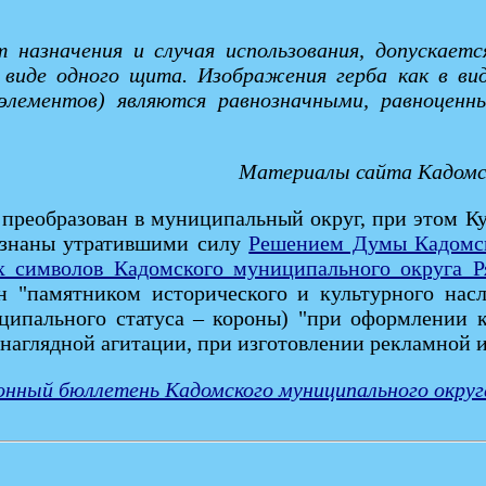
от назначения и случая использования, допускае
в виде одного щита. Изображения герба как в ви
 элементов) являются равнозначными, равноценн
Материалы сайта Кадомског
преобразован в муниципальный округ, при этом Ку
изнаны утратившими силу
Решением Думы Кадомск
 символов Кадомского муниципального округа Ря
н "памятником исторического и культурного нас
иципального статуса – короны) "при оформлении 
 наглядной агитации, при изготовлении рекламной 
нный бюллетень Кадомского муниципального округа 