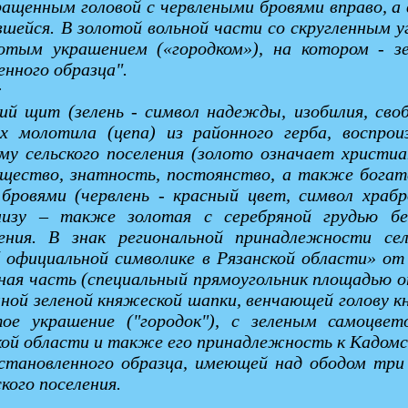
щенным головой с червлеными бровями вправо, а в
вшейся. В золотой вольной части со скругленным у
лотым украшением («городком»), на котором - 
нного образца".
:
ий щит (зелень - символ надежды, изобилия, сво
 молотила (цепа) из районного герба, воспрои
у сельского поселения (золото означает христиан
ущество, знатность, постоянство, а также богатс
бровями (червлень - красный цвет, символ храб
низу – также золотая с серебряной грудью бе
ния. В знак региональной принадлежности сел
 официальной символике в Рязанской области» от 
ная часть (специальный прямоугольник площадью от
ной зеленой княжеской шапки, венчающей голову кн
ое украшение ("городок"), с зеленым самоцве
ской области и также его принадлежность к Кадомс
становленного образца, имеющей над ободом три
ого поселения.