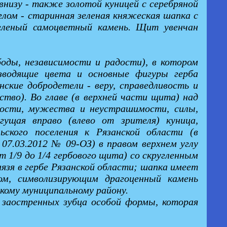
низу - также золотой куницей с серебряной
глом - старинная зеленая княжеская шапка с
зеленый самоцветный камень. Щит увенчан
боды, независимости и радости), в котором
зводящие цвета и основные фигуры герба
ские добродетели - веру, справедливость и
тво). Во главе (в верхней части щита) над
рости, мужества и неустрашимости, силы,
гущая вправо (влево от зрителя) куница,
ьского поселения к Рязанской области (в
07.03.2012 № 09-ОЗ) в правом верхнем углу
 1/9 до 1/4 гербового щита) со скругленным
язя в гербе Рязанской области; шапка имеет
том, символизирующим драгоценный камень
кому муниципальному району.
 заостренных зубца особой формы, которая