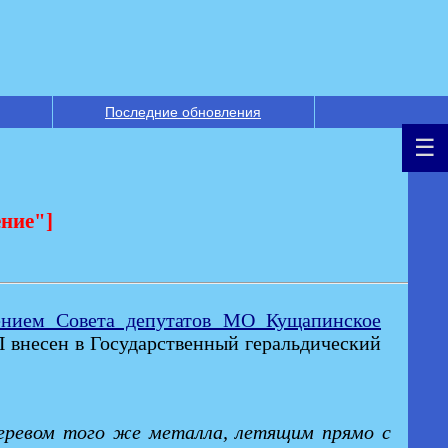
Последние обновления
ение"]
нием Совета депутатов МО Кущапинское
П внесен в Государственный геральдический
теревом того же металла, летящим прямо с