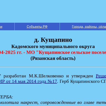
ии
Субъекты РФ
Города, районы, сёла
д. Кущапино
Кадомского муниципального округа
04-2025 гг. - МО "Кущапинское сельское посел
(Рязанская область)
 разработан М.К.Шелковенко и утвержден
Реше
МР от 14 мая 2014 года №17
. Герб Кущапинского С
 ГЕРБА:
 молотила накрест, сопровожденные во главе те