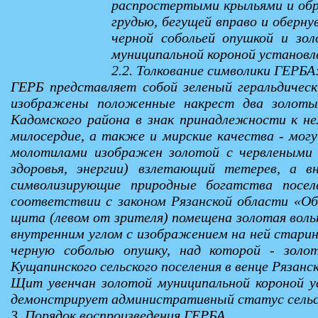
распростертыми крыльями и обра
грудью, бегущей вправо и оберну
черной собольей опушкой и зо
муниципальной короной установле
2.2. Толкование символики ГЕРБА
ГЕРБ представляет собой зеленый геральдическ
изображены положенные накрест два золотых
Кадомского района в знак принадлежности к нем
милосердие, а также и мирские качества - мог
молотилами изображен золотой с червлеными 
здоровья, энергии) взлетающий тетерев, а в
символизирующие природные богатства поселе
соответствии с законом Рязанской области «Об
щита (левом от зрителя) помещена золотая воль
внутренним углом с изображением на ней старин
черную соболью опушку, над которой - золот
Кущапинского сельского поселения в венце Рязан
Щит увенчан золотой муниципальной короной у
демонстрирует административный статус сельск
3. Порядок воспроизведения ГЕРБА