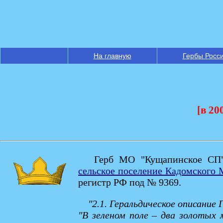
На главную
Гербы Росс
[в 20
Герб МО "Кущапинское СП"
сельское поселение Кадомского 
регистр РФ под № 9369.
"2.1. Геральдическое описание
"В зеленом поле – два золотых