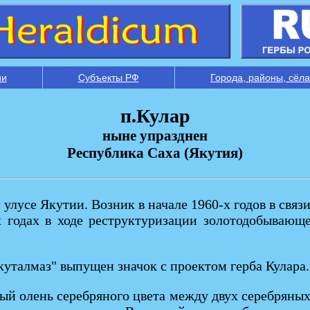
ии
Субъекты РФ
Города, районы, сёла
п.Кулар
ныне упразднен
Республика Саха (Якутия)
 улусе Якутии. Возник в начале 1960-х годов в свя
0-х годах в ходе реструктуризации золотодобыва
куталмаз" выпущен значок с проектом герба Кулара.
ный олень серебряного цвета между двух серебряны