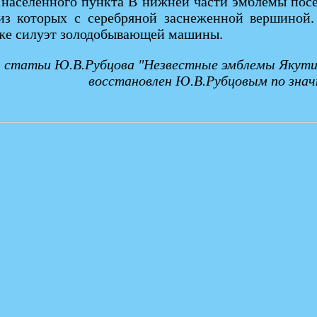
 населенного пункта В нижней части эмблемы посе
 из которых с серебряной заснеженной вершиной.
й же силуэт золодобывающей машины.
статьи Ю.В.Рубцова "Незвестные эмблемы Якутии"
восстановлен Ю.В.Рубцовым по знач