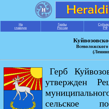
На
Гербы
Субъек
главную
России
РФ
Куйвозовское
Всеволожского
(Ленинг
Герб Куйвозо
утвержден Ре
муниципального
сельское по