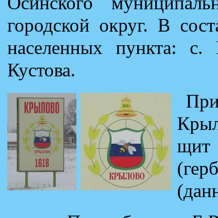
Осинского муниципаль
городской округ. В сос
населенных пункта: с. 
Кустова.
Пр
Крыл
щит
(гер
(дан