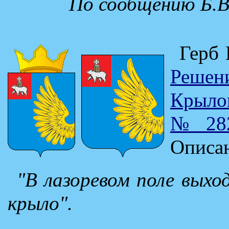
По сообщению Б.В
Герб 
Реше
Крылов
№ 282
Описан
"В лазоревом поле выхо
крыло".