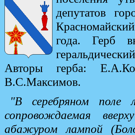
депутатов гор
Красномайски
года. Герб в
геральдическ
Авторы герба: Е.А.Кор
B.C.Максимов.
"В серебряном поле л
сопровождаемая вверх
абажуром лампой (Боло