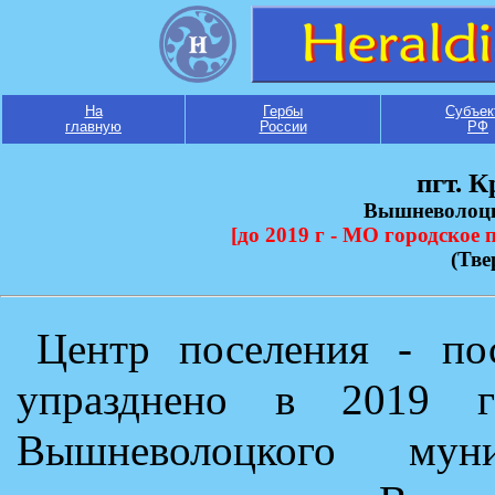
На
Гербы
Субъек
главную
России
РФ
пгт. 
Вышневолоцк
[до 2019 г - МО городское
(Тве
Центр поселения - по
упразднено в 2019 г
Вышневолоцкого мун