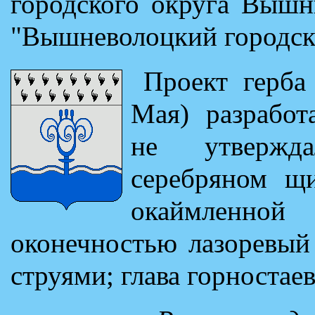
городского округа Вышн
"Вышневолоцкий городск
Проект герба
Мая) разрабо
не утвержда
серебряном щи
окаймленно
оконечностью лазоревый
струями; глава горностаев