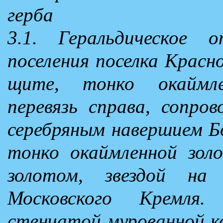
герба
3.1. Геральдическое о
поселения поселка Красн
щите, тонко окаймле
перевязь справа, сопро
серебряным навершием Бо
тонко окаймленной золо
золотом, звездой на
Московского Кремля
стенчатой мурованной ко