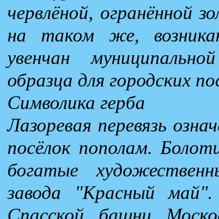
червлёной, огранённой зо
на таком же, возник
увенчан муниципально
образца для городских по
Символика герба
Лазоревая перевязь озна
посёлок пополам. Болот
богатые художественн
завода "Красный май".
Спасской башни Моско