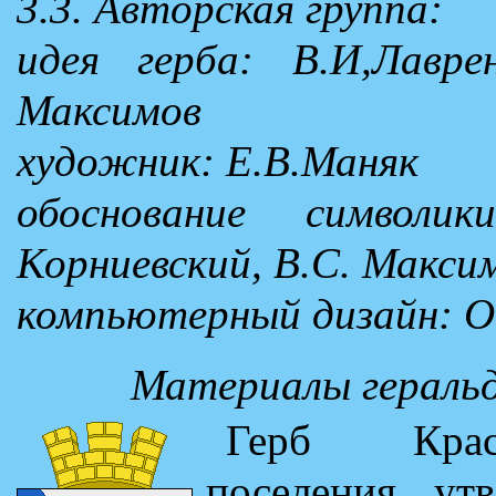
3.3. Авторская группа:
идея герба: В.И,Лаврен
Максимов
художник: Е.В.Маняк
обоснование символи
Корниевский, B.C. Макси
компьютерный дизайн: О.
Материалы геральд
Герб Красн
поселения ут