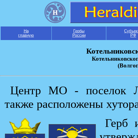
На
Гербы
Субъек
главную
России
РФ
Котельниковск
Котельниковско
(Волгог
Центр МО - поселок Л
также расположены хутора
Герб 
утвер