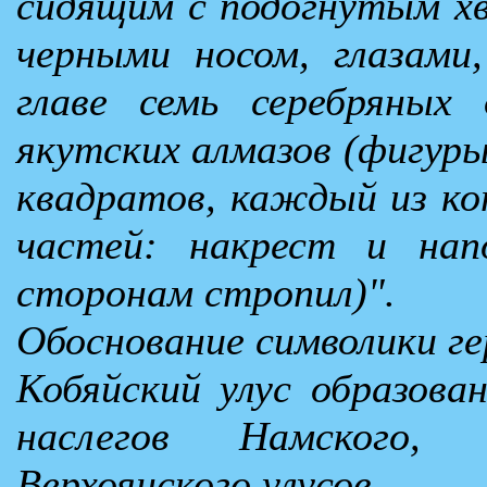
сидящим с подогнутым хв
черными носом, глазами
главе семь серебряных 
якутских алмазов (фигуры
квадратов, каждый из к
частей: накрест и нап
сторонам стропил)".
Обоснование символики ге
Кобяйский улус образова
наслегов Намского,
Верхоянского улусов.