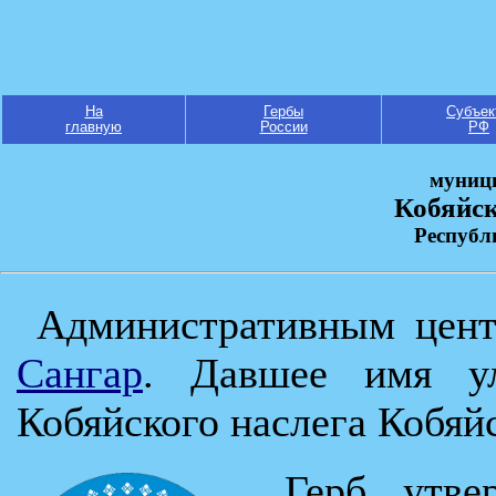
На
Гербы
Субъек
главную
России
РФ
муниц
Кобяйск
Республ
Административным цент
Сангар
. Давшее имя 
Кобяйского наслега Кобяйс
Герб утве