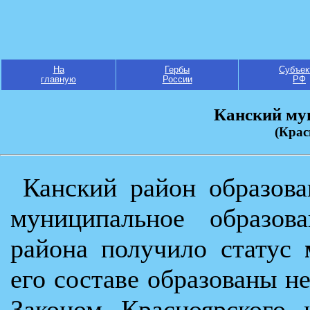
На
Гербы
Субъек
главную
России
РФ
Канский му
(Крас
Канский район образова
муниципальное образов
района получило статус
его составе образованы н
Законом Красноярского 