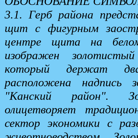
ОБОСНОВАНИЕ СИМВОЛ
3.1. Герб района предст
щит с фигурным заост
центре щита на бело
изображен золотистый
который держат дв
расположена надпись з
"Канский район". 
олицетворяет традицио
сектор экономики с ра
животноводством. Золо