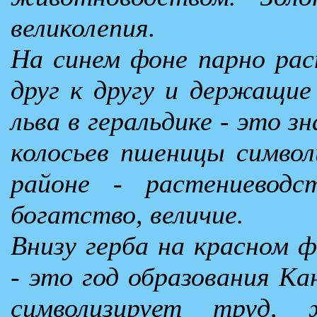
великолепия.
На синем фоне парно ра
друг к другу и держащие
льва в геральдике - это з
колосьев пшеницы символ
районе - растениеводс
богатство, величие.
Внизу герба на красном 
- это год образования Ка
символизирует труд, 