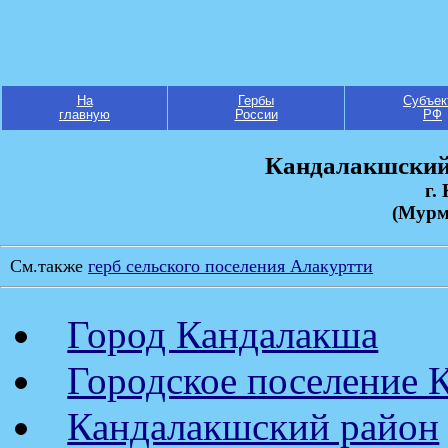
На
Гербы
Субъек
главную
России
РФ
Кандалакшский
г.
(Мурм
См.также
герб сельского поселения Алакуртти
Город Кандалакша
Городское поселение 
Кандалакшский район