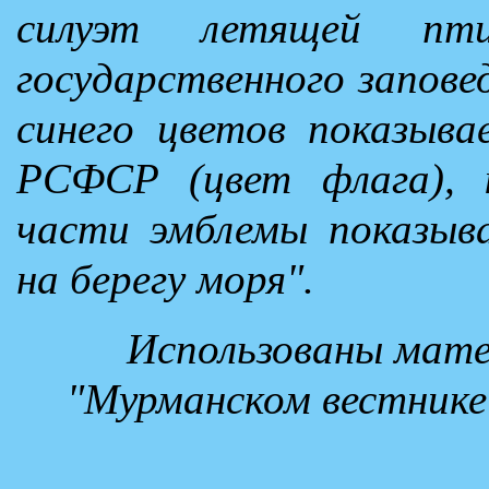
силуэт летящей пти
государственного запове
синего цветов показыва
РСФСР (цвет флага), 
части эмблемы показыв
на берегу моря".
Использованы мат
"Мурманском вестнике