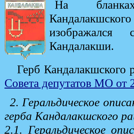
На бланка
Кандалакшско
изображался
Кандалакши.
Герб Кандалакшского 
Совета депутатов МО от 
2. Геральдическое описа
герба Кандалакшского р
2.1. Геральдическое опи