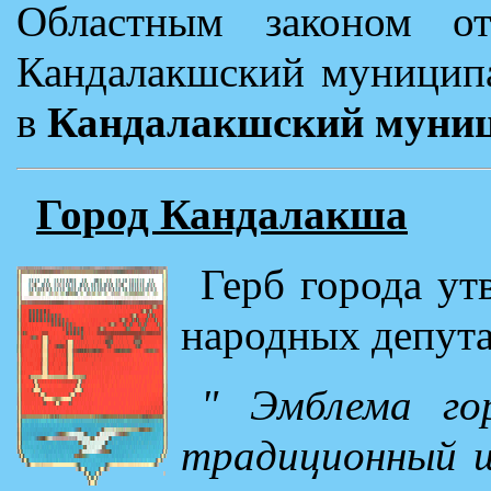
Областным законом о
Кандалакшский муниципа
в
Кандалакшский муни
Город Кандалакша
Герб города ут
народных депута
" Эмблема го
традиционный щ