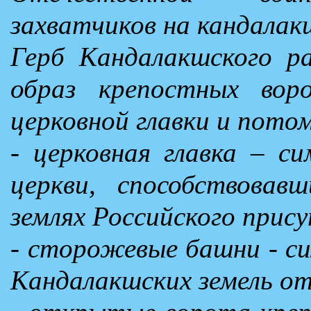
захватчиков на кандалак
Герб Кандалакшского р
образ крепостных во
церковной главки и потом
- церковная главка – с
церкви, способствова
землях Российского прис
- сторожевые башни - с
Кандалакшских земель от