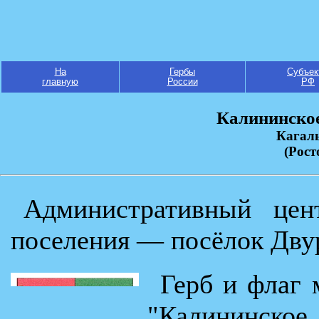
На
Гербы
Субъек
главную
России
РФ
Калининское
Кагал
(Рост
Административный цент
поселения — посёлок Дву
Герб и флаг 
"Калининск