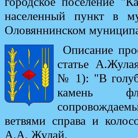
городское поселение "К
населенный пункт в му
Оловяннинском муниципа
Описание про
статье А.Жула
№ 1): "В голу
камень ф
сопровождае
ветвями справа и колос
А.А. Жулай.