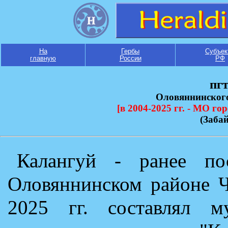
На
Гербы
Субъек
главную
России
РФ
пгт
Оловяннинског
[в 2004-2025 гг. - МО г
(Заба
Калангуй - ранее по
Оловяннинском районе Ч
2025 гг. составлял му