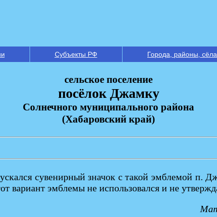
ии
Субъекты РФ
Города, районы, сёла
сельское поселение
посёлок Джамку
Солнечного муниципального района
(Хабаровский край)
кался сувенирный значок с такой эмблемой п. Джамк
, этот вариант эмблемы не использовался и не утверж
Мат