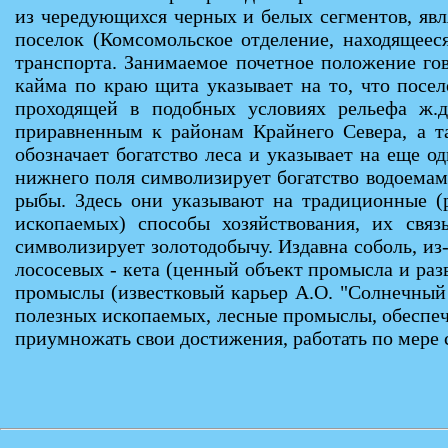
из чередующихся черных и белых сегментов, яв
поселок (Комсомольское отделение, находящеес
транспорта. Занимаемое почетное положение го
кайма по краю щита указывает на то, что посе
проходящей в подобных условиях рельефа ж.д
приравненным к районам Крайнего Севера, а та
обозначает богатство леса и указывает на еще 
нижнего поля символизирует богатство водоемам
рыбы. Здесь они указывают на традиционные (
ископаемых) способы хозяйствования, их свя
символизирует золотодобычу. Издавна соболь, из-
лососевых - кета (ценный объект промысла и ра
промыслы (известковый карьер А.О. "Солнечный 
полезных ископаемых, лесные промыслы, обеспеч
приумножать свои достижения, работать по мере с