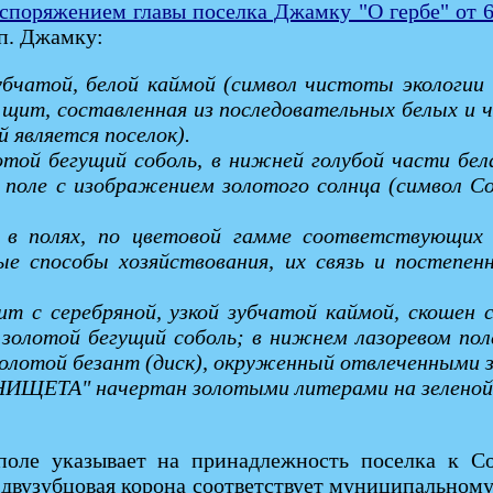
споряжением главы поселка Джамку "О гербе" от 6
п. Джамку:
убчатой, белой каймой (символ чистоты экологии
я щит, составленная из последовательных белых и
 является поселок).
отой бегущий соболь, в нижней голубой части бел
е поле с изображением золотого солнца (символ С
 в полях, по цветовой гамме соответствующих 
е способы хозяйствования, их связь и постепен
Щит с серебряной, узкой зубчатой каймой, скошен
е золотой бегущий соболь; в нижнем лазоревом пол
 золотой безант (диск), окруженный отвлеченными
ЩЕТА" начертан золотыми литерами на зеленой,
поле указывает на принадлежность поселка к Со
двузубцовая корона соответствует муниципальному 