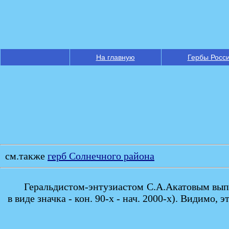
На главную
Гербы Росс
см.также
герб Солнечного района
Геральдистом-энтузиастом С.А.Акатовым выпус
в виде значка - кон. 90-х - нач. 2000-х). Видимо