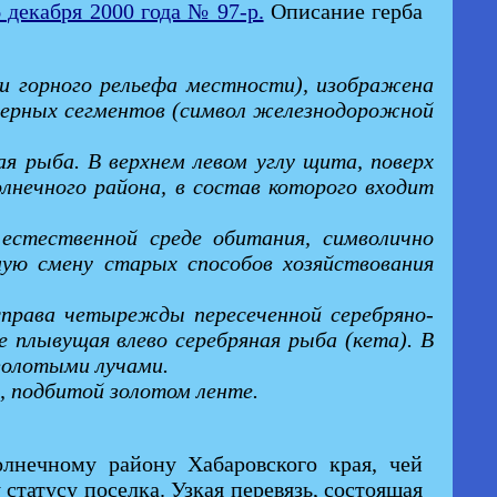
 декабря 2000 года № 97-р.
Описание герба
 и горного рельефа местности), изображена
 черных сегментов (символ железнодорожной
ая рыба. В верхнем левом углу щита, поверх
олнечного района, в состав которого входит
естественной среде обитания, символично
ную смену старых способов хозяйствования
 справа четырежды пересеченной серебряно-
е плывущая влево серебряная рыба (кета). В
 золотыми лучами.
 подбитой золотом ленте.
лнечному району Хабаровского края, чей
статусу поселка. Узкая перевязь, состоящая