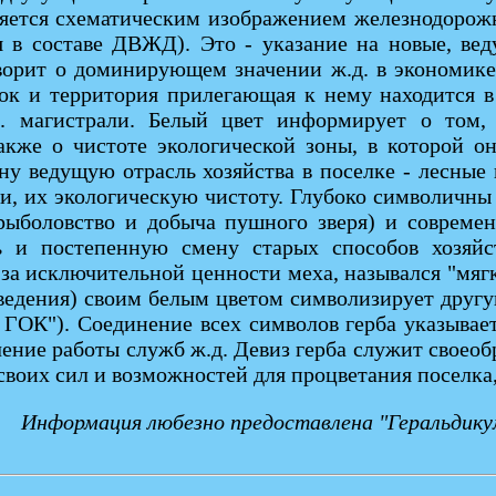
ляется схематическим изображением железнодорожн
я в составе ДВЖД). Это - указание на новые, вед
ворит о доминирующем значении ж.д. в экономике 
лок и территория прилегающая к нему находится в
. магистрали. Белый цвет информирует о том,
кже о чистоте экологической зоны, в которой он
одну ведущую отрасль хозяйства в поселке - лесны
и, их экологическую чистоту. Глубоко символичны
рыболовство и добыча пушного зверя) и современ
зь и постепенную смену старых способов хозяйс
за исключительной ценности меха, назывался "мягк
зведения) своим белым цветом символизирует другу
ГОК"). Соединение всех символов герба указывает
ение работы служб ж.д. Девиз герба служит своео
воих сил и возможностей для процветания поселка, 
Информация любезно предоставлена "Геральдикум