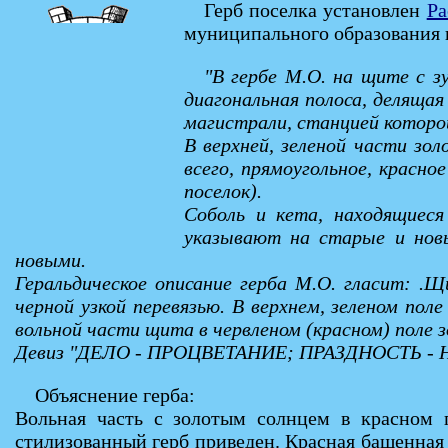
Герб поселка установлен
Ра
муниципального образования 
"В гербе М.О. на щите с з
диагональная полоса, деляща
магистрали, станцией которой
В верхней, зеленой части зол
всего, прямоугольное, красно
поселок).
Соболь и кета, находящиеся
указывают на старые и новы
новыми.
Геральдическое описание герба М.О. гласит: .
черной узкой перевязью. В верхнем, зеленом пол
вольной части щита в червленом (красном) поле
Девиз "ДЕЛО - ПРОЦВЕТАНИЕ; ПРАЗДНОСТЬ - НИ
Объяснение герба:
Вольная часть с золотым солнцем в красном 
стилизованный герб приведен. Красная башенная 