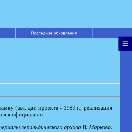
Последние обновления
у (авт. дат. проекта - 1989 г.; реализация
дался официально.
ериалы геральдического архива В. Маркова.