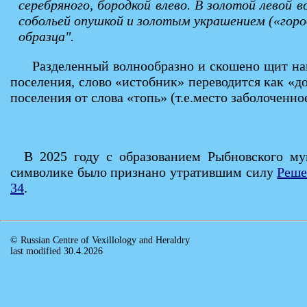
серебряного, бородкой влево. В золотой левой 
собольей опушкой и золотым украшением («гор
образца".
Разделенный волнообразно и скошено щит нап
поселения, слово «истобник» переводится как «до
поселения от слова «топь» (т.е.место заболоченное
В 2025 году с образованием Рыбновского му
символике было признано утратившим силу
Реше
34
.
© Russian Centre of Vexillology and Heraldry
last modified 30.4.2026