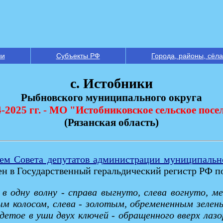
ии
Субъекты РФ
Города, районы, сёла
с. Истобники
Рыбновского муниципального округа
4-2025 гг. - МО "Истобниковское сельское посе
(Рязанская область)
ем Совета депутатов администрации муниципально
ен в Государственный геральдический регистр РФ п
 в одну волну - справа выгнуто, слева вогнуто, 
м колосом, слева - золотым, обремененным зелены
одетое в уши двух ключей - обращенного вверх лазо