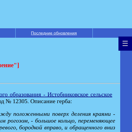
Последние обновления
ление"]
го образования - Истобниковское сельское
од № 12305. Описание герба:
между положенными поверх деления краями -
м рогозом, - большое кольцо, переменяющее
ревого, бородкой вправо, и обращенного вниз