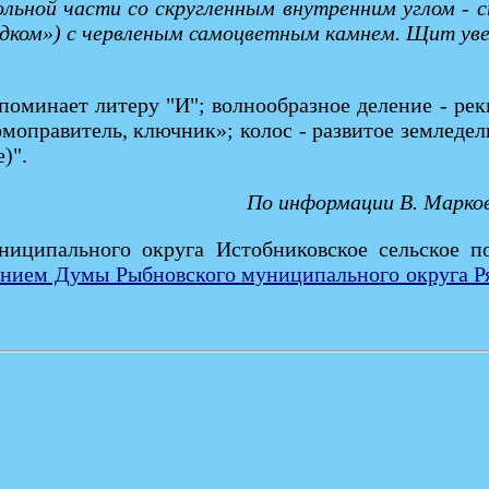
вольной части со скругленным внутренним углом - 
одком») с червленым самоцветным камнем. Щит уве
оминает литеру "И"; волнообразное деление - рек
моправитель, ключник»; колос - развитое земледел
)".
По информации В. Марков
ниципального округа Истобниковское сельское п
нием Думы Рыбновского муниципального округа Ряз