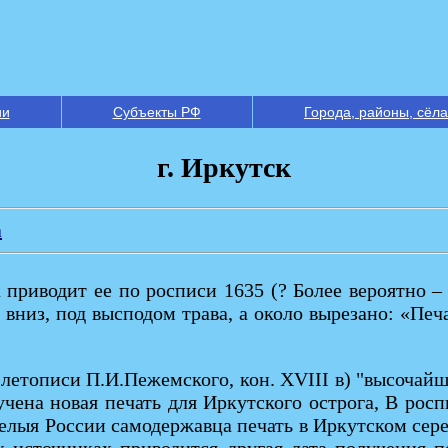
ии
Субъекты РФ
Города, районы, сёла
г. Иркутск
а
 приводит ее по росписи 1635 (? Более вероятно – 
 вниз, под высподом трава, а около вырезано: «Пе
 летописи П.И.Пежемского, кон. XVIII в) "высочайш
чена новая печать для Иркутского острога, В роспи
елыя России самодержавца печать в Иркутском сере