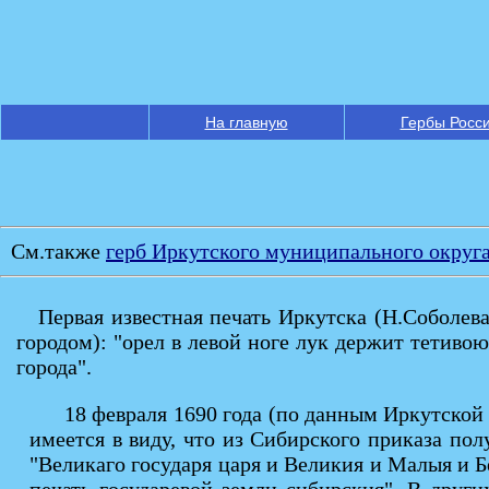
На главную
Гербы Росс
См.также
герб Иркутского муниципального округ
Первая известная печать Иркутска (Н.Соболева
городом): "орел в левой ноге лук держит тетивою
города".
18 февраля 1690 года (по данным Иркутской
имеется в виду, что из Сибирского приказа полу
"Великаго государя царя и Великия и Малыя и Б