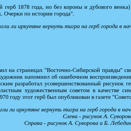
 герб 1878 года, но без короны и дубового венка)
. Очерки по истории города".
огли ли иркутяне вернуть тигра на герб города в н
вил на страницах "Восточно-Сибирской правды" св
е художник напомнил об ошибочном воспроизведени
нским разработал усовершенствованный рисунок гер
ластным художественным советом в качестве симв
70 году этот герб был опубликован в газете "Совет
гли ли иркутяне вернуть тигра на герб города в н
Слева - рисунок А. Суворов
Справа - рисунок А. Суворова и Б. Лебеди