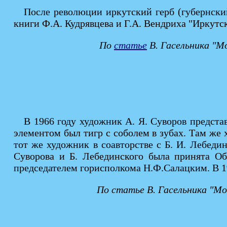
После революции иркутский герб (губернский
книги Ф.А. Кудрявцева и Г.А. Вендриха "Иркутск
По
статье
В. Гасельника "М
В 1966 году художник А. Я. Суворов предста
элементом был тигр с соболем в зубах. Там ж
тот же художник в соавторстве с Б. И. Лебеди
Суворова и Б. Лебединского была принята Об
председателем горисполкома Н.Ф.Салацким. В 19
По статье В. Гасельника "Мо