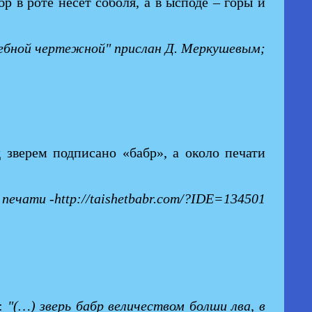
р в роте несет соболя, а в ысподе – горы и
жебной чертежной" прислан Д. Меркушевым;
 зверем подписано «бабр», а около печати
печати -http://taishetbabr.com/?IDE=134501
е:
"(…) зверь бабр величеством болши лва, в