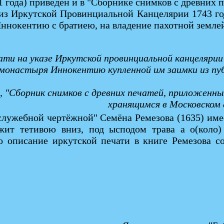
 года) приведен и в "Сборнике снимков с древних пе
м из Иркутской Провинциальной Канцелярии 1743 г
нокентию с братиею, на владение пахотной землей
ти на указе Иркутской провинциальной канцелярии 
 монастыря Иннокентию купленной им заимки из п
в, "Сборник снимков с древних печатей, приложенн
хранящимся в Московском 
 служебной чертёжной" Семёна Ремезова (1635) име
жит тетивою вниз, под ысподом трава а о(коло) 
о описание иркутской печати в книге Ремезова со