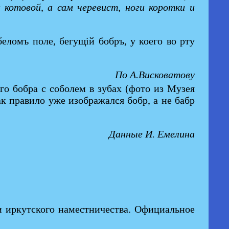
 котовой, а сам черевист, ноги коротки и
еломъ поле, бегущій бобръ, у коего во рту
По А.Висковатову
го бобра с соболем в зубах (фото из Музея
к правило уже изображался бобр, а не бабр
Данные И. Емелина
и иркутского наместничества. Официальное