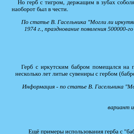
Но герб с тигром, держащим в зубах собол
наоборот был в чести.
По статье В. Гасельника "Могли ли иркутя
1974 г., празднование появления 500000-г
Герб с иркутским бабром помещался на п
несколько лет литые сувениры с гербом (бабр
Информация - по статье В. Гасельника "Мо
вариант и
Ещё примеры использования герба с "баб