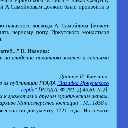
ечати Иркутского острога – наказ Самуилу
одой А.Самойловым должно было произойти в
сью наказного воеводы А. Самойлова {может
амять черному попу Иркутского монастыря
.
атей..." П. Иванова:
у на владение пахатною землею и сенными
Данные И. Емелина.
ва из публикации РГАДА
"Загадка Иркутского
герба"
[РГАДА. Ф.281. Д.4920. Л.2].
ых к грамотам и другим юридическим актам,
архиве Министерства юстиции", М., 1858 г.
звестна по документу 1721 года. На печати