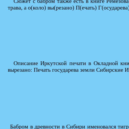
Сюжет с бабром также есть в книге Ремезова,
трава, а о(коло) вы(резано) П(ечать) Г(осударев
Описание Иркутской печати в Окладной книг
вырезано: Печать государева земли Сибирские И
Бабром в древности в Сибири именовался тиг