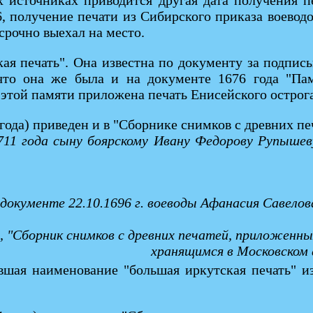
х источниках приводится другая дата получения п
96, получение печати из Сибирского приказа воев
. срочно выехал на место.
кая печать". Она известна по документу за подпи
, что она же была и на документе 1676 года "П
 этой памяти приложена печать Енисейского острога
года) приведен и в "Сборнике снимков с древних печ
711 года сыну боярскому Ивану Федорову Рупышев
документе 22.10.1696 г. воеводы Афанасия Савело
в, "Сборник снимков с древних печатей, приложенн
хранящимся в Московском 
ившая наименование "большая иркутская печать" и