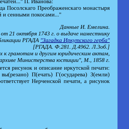
чатей..." П. Иванова:
ода Посолскаго Преображенскаго монастыря
 и сенными покосами..."
Данные И. Емелина.
от 21 октября 1743 г. о выдаче наместнику
убликации РГАДА
"Загадка Иркутского герба"
[РГАДА. Ф.281. Д.4962. Л.3об.]
ых к грамотам и другим юридическим актам,
архиве Министерства юстиции", М., 1858 г.
ется рисунок и описание иркутской печати:
вы(резано) П(ечать) Г(осударева) З(емли)
ответствует Нерченской печати, а рисунок