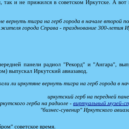
я, так и не прижился в советском Иркутске. А во
не вернуть тигра на герб города в начале второй 
о жителя города Справа - празднование 300-летия И
ередней панели радиол "Рекорд" и "Ангара", вы
ом) выпускал Иркутский авиазавод.
гли ли иркутяне вернуть тигра на герб города в н
иркутский герб на передней пан
ркутского герба на радиоле -
виртуальный музей-сп
"бизнес-сувенир" Иркутского авиаз
ром" советское время.