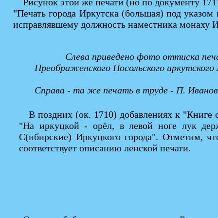
Рисунок этой же печати (но по документу 1711
"Печать города Иркутска (большая) под указо
исправлявшему должность наместника монаху Ин
Слева приведено фото оттиска печа
Преображенского Посольского иркутского
Справа - та же печать в труде - П. Ивано
В поздних (ок. 1710) добавлениях к "Книге
"На иркуцкой - орёл, в левой ноге лук дер
С(ибирские) Иркуцкого города". Отметим, чт
соответствует описанию ленской печати.