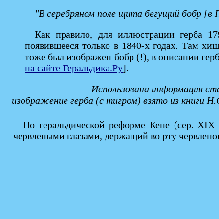
"В серебряном поле щита бегущий бобр [в ПС
Как правило, для иллюстрации герба 17
появившееся только в 1840-х годах. Там хищ
тоже был изображен бобр (!), в описании герб
на сайте Геральдика.Ру
].
Использована информация ста
изображение герба (с тигром) взято из книги Н.
По геральдической реформе Кене (сер. XIX
червлеными глазами, держащий во рту червленог