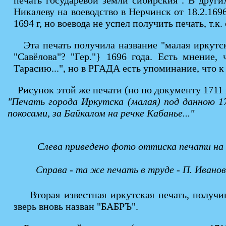
печать государевой земли сибирския". В други
Никалеву на воеводство в Нерчинск от 18.2.16
1694 г, но воевода не успел получить печать, т.к
Эта печать получила название "малая иркутс
"Савёлова"? "Гер."} 1696 года. Есть мнение
Тарасию...", но в РГАДА есть упоминание, что к
Рисунок этой же печати (но по документу 1711 
"Печать города Иркутска (малая) под данною 1
покосами, за Байкалом на речке Кабанье..."
Слева приведено фото оттиска печати на 
Справа - та же печать в труде - П. Ивано
Вторая известная иркутская печать, получ
зверь вновь назван "БАБРЪ".