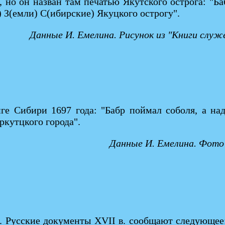
 но он назван там печатью Якутского острога: "Баб
а) З(емли) С(ибирские) Якуцкого острогу".
Данные И. Емелина. Рисунок из "Книги слу
е Сибири 1697 года: "Бабр поймал соболя, а над
ркутцкого города".
Данные И. Емелина. Фото 
р. Русские документы ХVII в. сообщают следующе