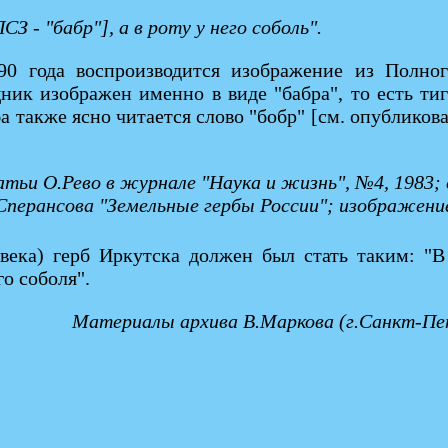
З - "бабр"], а в роту у него соболь".
90 года воспроизводится изображение из Полног
ник изображен именно в виде "бабра", то есть ти
а также ясно читается слово "бобр" [см. опубликов
тьи О.Рево в журнале "Наука и жизнь", №4, 1983; 
Сперансова "Земельные гербы России"; изображение
 века) герб Иркутска должен был стать таким: "
о соболя".
Материалы архива В.Маркова (г.Санкт-Пет