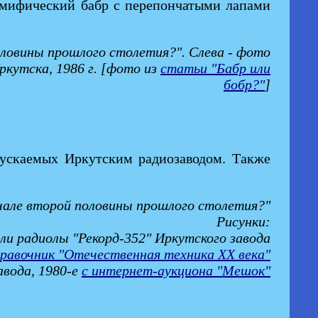
т мифический бабр с перепончатыми лапами
половины прошлого столетия?". Слева - фото
ркутска, 1986 г. [фото из
статьи "Бабр или
бобр?"
]
пускаемых Иркутским радиозаводом. Также
ачале второй половины прошлого столетия?"
Рисунки:
ели радиолы "Рекорд-352" Иркутского завода
равочник "Отечественная техника ХХ века"
авода, 1980-е
с интернет-аукциона "Мешок"