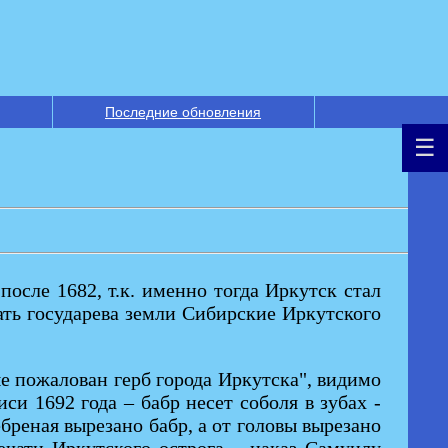
Последние обновления
после 1682, т.к. именно тогда Иркутск стал
чать государева земли Сибирские Иркутского
е пожалован герб города Иркутска", видимо
си 1692 года – бабр несет соболя в зубах -
бреная вырезано бабр, а от головы вырезано