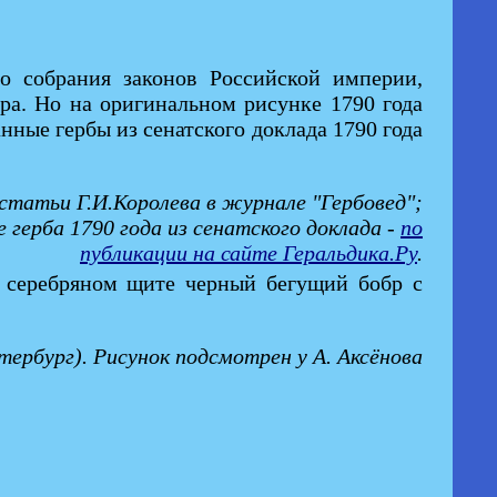
о собрания законов Российской империи,
гра. Но на оригинальном рисунке 1790 года
анные гербы из сенатского доклада 1790 года
статьи Г.И.Королева в журнале "Гербовед";
 герба 1790 года из сенатского доклада -
по
публикации на сайте Геральдика.Ру
.
В серебряном щите черный бегущий бобр с
ербург). Рисунок подсмотрен у А. Аксёнова