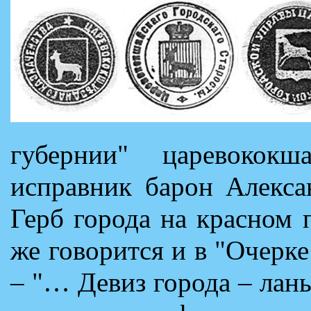
губернии" царевококш
исправник барон Алекса
Герб города на красном 
же говорится и в "Очерке
– "… Девиз города – лан