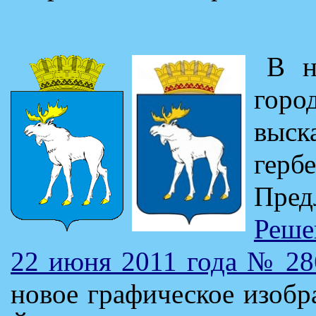
В н
горо
выск
герб
Пре
Реше
22 июня 2011 года № 28
новое графическое изобр