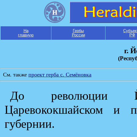
На
Гербы
Субъек
главную
России
РФ
г. 
(Респу
См. также
проект герба с. Семёновка
До революции Йо
Царевококшайском и п
губернии.