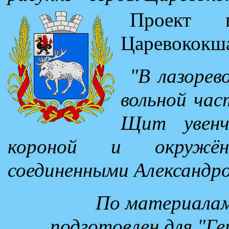
Проект г
Царевококша
"В лазорев
вольной час
Щит увенч
короной и окружён
соединенными Александр
По материалам
подготовлен для "Г