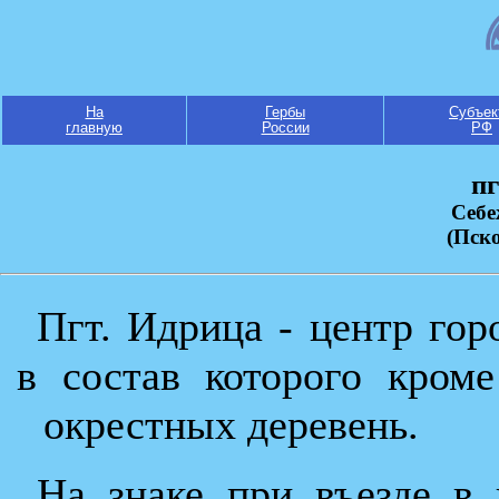
На
Гербы
Субъек
главную
России
РФ
пг
Себе
(Пско
Пгт. Идрица - центр гор
в состав которого кром
окрестных деревень.
На знаке при въезде в