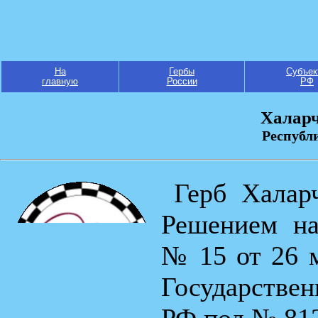
На
Гербы
Субъек
главную
России
РФ
Халарч
Республ
Герб Халар
Решением на
№ 15 от 26 м
Государствен
РФ под № 812