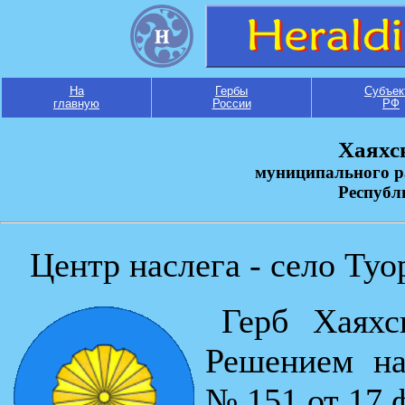
На
Гербы
Субъек
главную
России
РФ
Хаяхс
муниципального р
Республ
Центр наслега - село Ту
Герб Хаяхс
Решением на
№ 151 от 17 