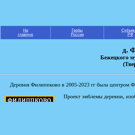
На
Гербы
Субъек
главную
России
РФ
д. 
Бежецкого м
(Тве
Деревня Филиппково в 2005-2023 гг была центром Ф
Проект эмблемы деревни, изо