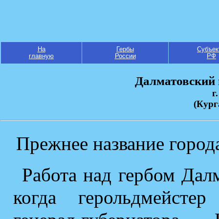
На
Гербы
Субъек
главную
России
РФ
Далматовский
г
(Кург
Прежнее название города
Работа над гербом Далм
когда герольдмейсте