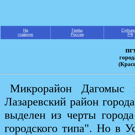
На
Гербы
Субъек
главную
России
РФ
пг
город
(Крас
Микрорайон Дагомыс 
Лазаревский район город
выделен из черты города
городского типа". Но в У