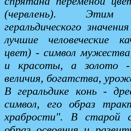
спрятана переменой цве
(червлень). Этим 
геральдического значени
лучшие человеческие ка
цвет) - символ мужеств
и красоты, а золото -
величия, богатства, урож
В геральдике конь - др
символ, его образ трак
храбрости". В старой с
образ освоения и развит