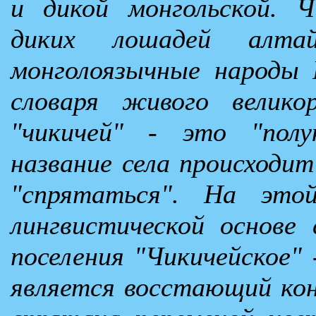
и дикой монгольской. Ч
диких лошадей алта
монголоязычные народы Р
словаря живого велико
"чикичей" - это "пол
название села происходит
"спрятаться". На это
лингвистической основе 
поселения "Чикичейское" 
является восстающий конь