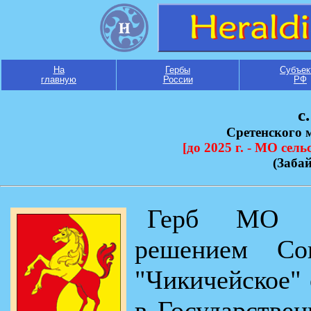
На
Гербы
Субъек
главную
России
РФ
с
Сретенского 
[до 2025 г. - МО сел
(Заба
Герб МО "Ч
решением Сов
"Чикичейское" 
в Государстве