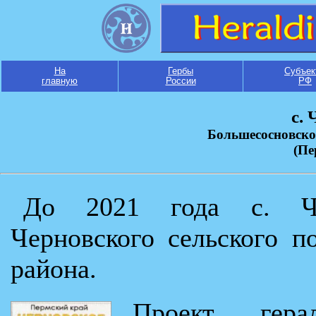
На
Гербы
Субъек
главную
России
РФ
с.
Большесосновско
(Пе
До 2021 года с. Че
Черновского сельского п
района.
Проект гера